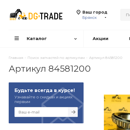
Ваш город
Брянск
Каталог
Акции
Главная
-
Поиск запчастей по артикулам
-
Артикул 84581200
Артикул 84581200
Будьте всегда в курсе!
Узнавайте о скидках и акциях
первым