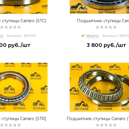
ступицы Carraro (STC)
Подшипник ступицы Carr
го
Артикул: 399037
Много
Артикул: 3990
700
руб.
/шт
3 800
руб.
/шт
ступицы Carraro [STR]
Подшипник ступицы Carraro 