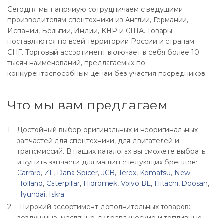
Сегодня мы напрямую сотрудничаем с ведущими
производителям спецтехники из Англии, Германии,
Испании, Бельгии, Индии, КНР и США. Товары
поставляются по всей территории России и странам
СНГ. Торговый ассортимент включает в себя более 10
тысяч наименований, предлагаемых по
конкурентоспособным ценам без участия посредников.
Что мы вам предлагаем
Достойный выбор оригинальных и неоригинальных
запчастей для спецтехники, для двигателей и
трансмиссий. В наших каталогах вы сможете выбрать
и купить запчасти для машин следующих брендов:
Carraro
,
ZF
,
Dana Spicer
,
JCB
,
Terex
,
Komatsu
,
New
Holland
,
Caterpillar
,
Hidromek
,
Volvo BL
,
Hitachi
,
Doosan
,
Hyundai
,
Iskra
.
Широкий ассортимент дополнительных товаров:
воздушные, масляные, гидравлические и топливные