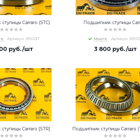
ступицы Carraro (STC)
Подшипник ступицы Carr
го
Артикул: 399037
Много
Артикул: 3990
700
руб.
/шт
3 800
руб.
/шт
ступицы Carraro [STR]
Подшипник ступицы Carraro 