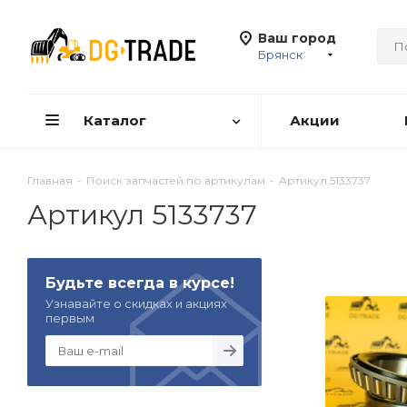
Ваш город
Брянск
Каталог
Акции
Главная
-
Поиск запчастей по артикулам
-
Артикул 5133737
Артикул 5133737
Будьте всегда в курсе!
Узнавайте о скидках и акциях
первым