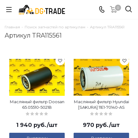
0
Главная
-
Поиск запчастей по артикулам
-
Артикул TRA115561
Артикул TRA115561
Масляный фильтр Doosan
Масляный фильтр Hyundai
65.05510-5021B
[SAKURA] 11E1-70140-AS
1 940
руб.
/шт
970
руб.
/шт