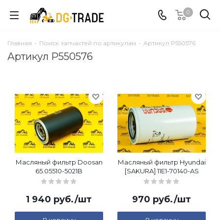
0
Главная
-
Поиск запчастей по артикулам
-
Артикул P550576
Артикул P550576
Масляный фильтр Doosan
Масляный фильтр Hyundai
65.05510-5021B
[SAKURA] 11E1-70140-AS
1 940
руб.
/шт
970
руб.
/шт