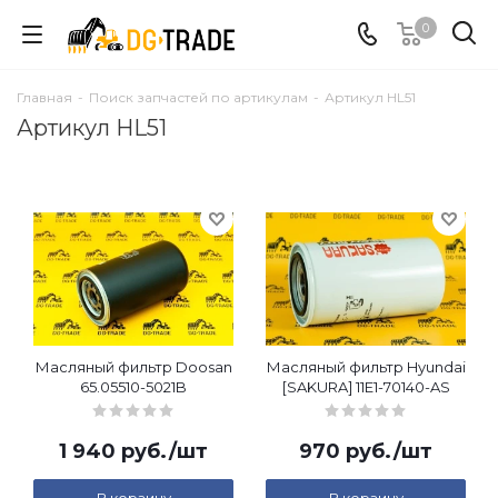
0
Главная
-
Поиск запчастей по артикулам
-
Артикул HL51
Артикул HL51
Масляный фильтр Doosan
Масляный фильтр Hyundai
65.05510-5021B
[SAKURA] 11E1-70140-AS
1 940
руб.
/шт
970
руб.
/шт