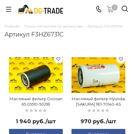
0
Главная
-
Поиск запчастей по артикулам
-
Артикул F3HZ6731C
Артикул F3HZ6731C
Масляный фильтр Doosan
Масляный фильтр Hyundai
65.05510-5021B
[SAKURA] 11E1-70140-AS
1 940
руб.
/шт
970
руб.
/шт