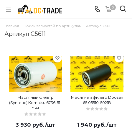
0
Главная
-
Поиск запчастей по артикулам
-
Артикул C5611
Артикул C5611
Масляный фильтр
Масляный фильтр Doosan
(Syntetic) Komatsu 6736-51-
65.05510-5021B
5141
3 930
руб.
/шт
1 940
руб.
/шт