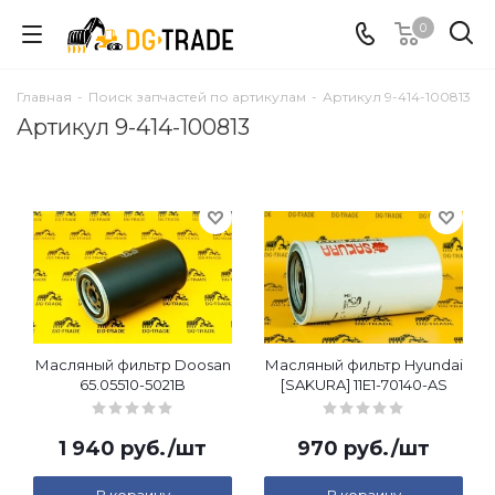
0
Главная
-
Поиск запчастей по артикулам
-
Артикул 9-414-100813
Артикул 9-414-100813
Масляный фильтр Doosan
Масляный фильтр Hyundai
65.05510-5021B
[SAKURA] 11E1-70140-AS
1 940
руб.
/шт
970
руб.
/шт