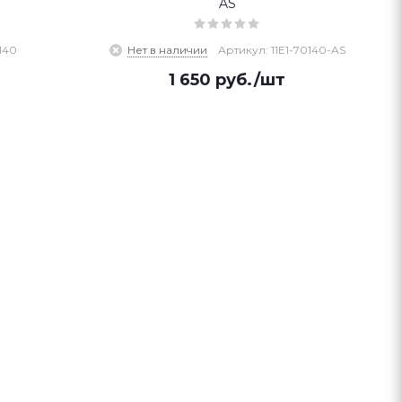
AS
140
Нет в наличии
Артикул: 11E1-70140-AS
1 650
руб.
/шт