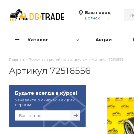
Ваш город
Брянск
Каталог
Акции
Главная
-
Поиск запчастей по артикулам
-
Артикул 72516556
Артикул 72516556
Будьте всегда в курсе!
Узнавайте о скидках и акциях
первым