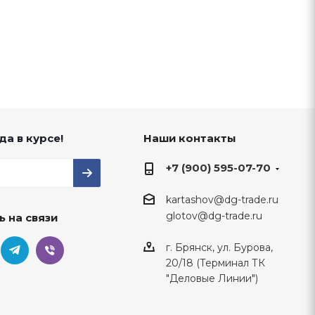
да в курсе!
Наши контакты
+7 (900) 595-07-70
kartashov@dg-trade.ru
glotov@dg-trade.ru
ь на связи
г. Брянск, ул. Бурова,
20/18 (Терминал ТК
"Деловые Линии")