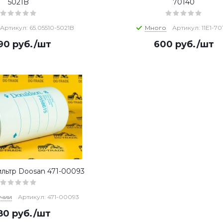
5021B
70140
Артикул: 65.05510-5021B
Много
Артикул: 11E1-70
290
руб.
/шт
600
руб.
/шт
льтр Doosan 471-00093
ичии
Артикул: 471-00093
580
руб.
/шт