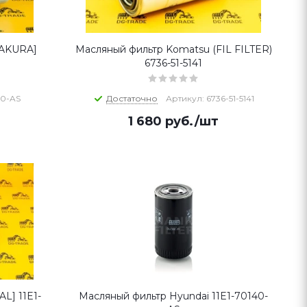
SAKURA]
Масляный фильтр Komatsu (FIL FILTER)
6736-51-5141
40-AS
Достаточно
Артикул: 6736-51-5141
1 680
руб.
/шт
L] 11E1-
Масляный фильтр Hyundai 11E1-70140-