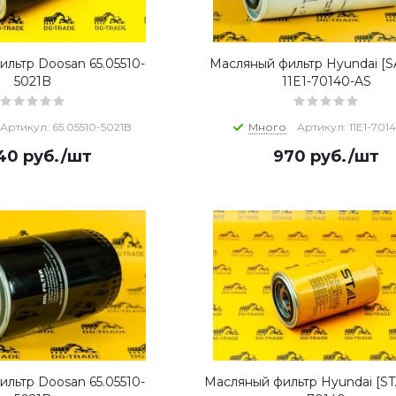
льтр Doosan 65.05510-
Масляный фильтр Hyundai [
5021B
11E1-70140-AS
Артикул: 65.05510-5021B
Много
Артикул: 11E1-701
940
руб.
/шт
970
руб.
/шт
льтр Doosan 65.05510-
Масляный фильтр Hyundai [STA