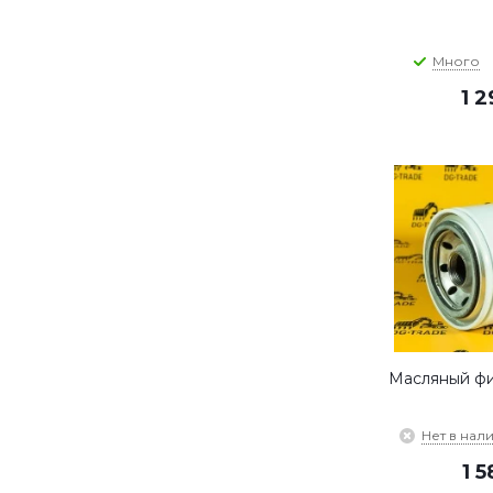
Много
1 
Масляный фи
Нет в нал
1 