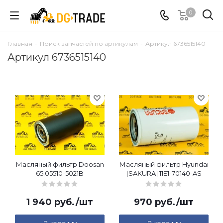
0
Главная
-
Поиск запчастей по артикулам
-
Артикул 6736515140
Артикул 6736515140
Масляный фильтр Doosan
Масляный фильтр Hyundai
65.05510-5021B
[SAKURA] 11E1-70140-AS
1 940
руб.
/шт
970
руб.
/шт