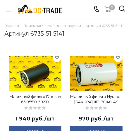
0
Главная
-
Поиск запчастей по артикулам
-
Артикул 6735-51-5141
Артикул 6735-51-5141
Масляный фильтр Doosan
Масляный фильтр Hyundai
65.05510-5021B
[SAKURA] 11E1-70140-AS
1 940
руб.
/шт
970
руб.
/шт