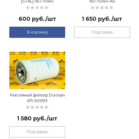
[STAL] 11E1-70140
11E1-70140-AS
600
руб.
/шт
1 650
руб.
/шт
В корзину
Под заказ
Масляный фильтр Doosan
471-00093
1 580
руб.
/шт
Под заказ