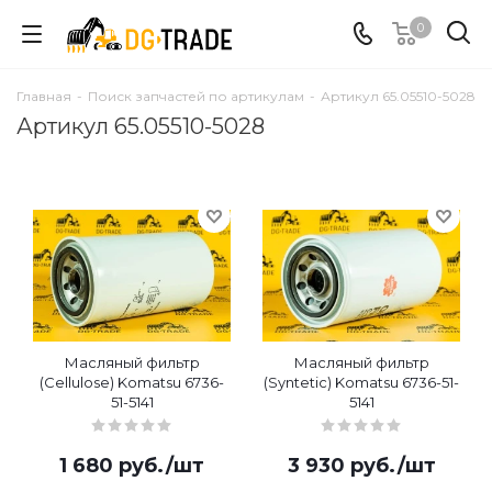
0
Главная
-
Поиск запчастей по артикулам
-
Артикул 65.05510-5028
Артикул 65.05510-5028
Масляный фильтр
Масляный фильтр
(Cellulose) Komatsu 6736-
(Syntetic) Komatsu 6736-51-
51-5141
5141
1 680
руб.
/шт
3 930
руб.
/шт