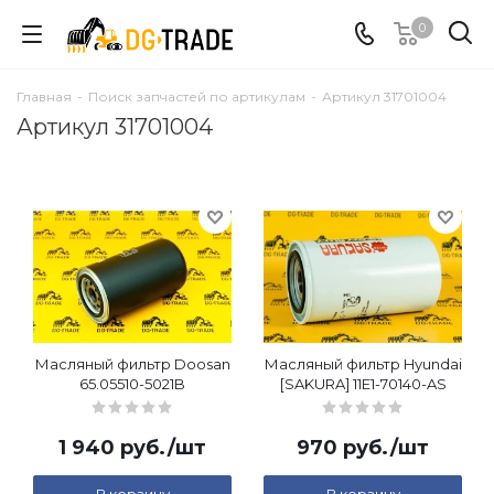
0
Главная
-
Поиск запчастей по артикулам
-
Артикул 31701004
Артикул 31701004
Масляный фильтр Doosan
Масляный фильтр Hyundai
65.05510-5021B
[SAKURA] 11E1-70140-AS
1 940
руб.
/шт
970
руб.
/шт