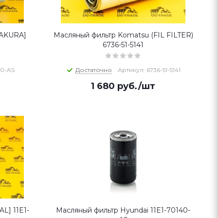
SAKURA]
Масляный фильтр Komatsu (FIL FILTER)
6736-51-5141
40-AS
Достаточно
Артикул: 6736-51-5141
1 680
руб.
/шт
L] 11E1-
Масляный фильтр Hyundai 11E1-70140-