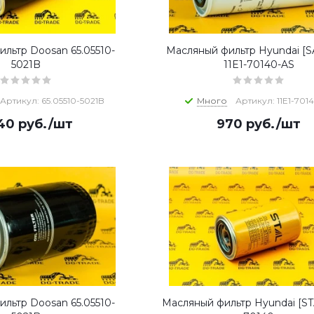
льтр Doosan 65.05510-
Масляный фильтр Hyundai [
5021B
11E1-70140-AS
Артикул: 65.05510-5021B
Много
Артикул: 11E1-701
940
руб.
/шт
970
руб.
/шт
льтр Doosan 65.05510-
Масляный фильтр Hyundai [STA