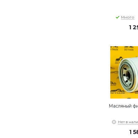
Много
1 
Масляный фи
Нет в нал
1 