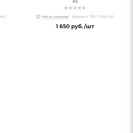
AS
140
Нет в наличии
Артикул: 11E1-70140-AS
1 650
руб.
/шт