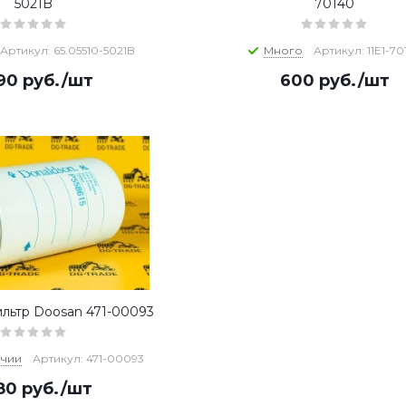
5021B
70140
Артикул: 65.05510-5021B
Много
Артикул: 11E1-70
290
руб.
/шт
600
руб.
/шт
льтр Doosan 471-00093
ичии
Артикул: 471-00093
580
руб.
/шт