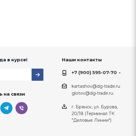
да в курсе!
Наши контакты
+7 (900) 595-07-70
kartashov@dg-trade.ru
glotov@dg-trade.ru
ь на связи
г. Брянск, ул. Бурова,
20/18 (Терминал ТК
"Деловые Линии")