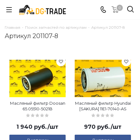
0
Главная
-
Поиск запчастей по артикулам
-
Артикул 201107-8
Артикул 201107-8
Масляный фильтр Doosan
Масляный фильтр Hyundai
65.05510-5021B
[SAKURA] 11E1-70140-AS
1 940
руб.
/шт
970
руб.
/шт