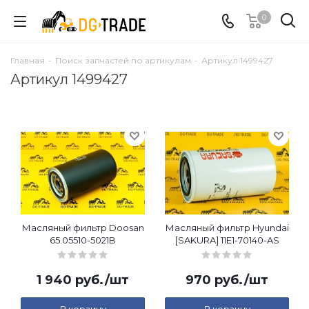
0
Главная
-
Поиск запчастей по артикулам
-
Артикул 1499427
Артикул 1499427
Масляный фильтр Doosan
Масляный фильтр Hyundai
65.05510-5021B
[SAKURA] 11E1-70140-AS
1 940
руб.
/шт
970
руб.
/шт