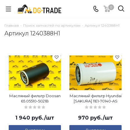
0
Главная
-
Поиск запчастей по артикулам
-
Артикул 1240388H1
Артикул 1240388H1
Масляный фильтр Doosan
Масляный фильтр Hyundai
65.05510-5021B
[SAKURA] 11E1-70140-AS
1 940
руб.
/шт
970
руб.
/шт