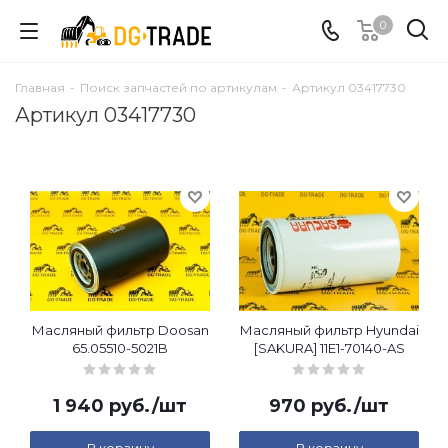
0
Главная
-
Поиск запчастей по артикулам
-
Артикул 03417730
Артикул 03417730
Масляный фильтр Doosan
Масляный фильтр Hyundai
65.05510-5021B
[SAKURA] 11E1-70140-AS
1 940
руб.
/шт
970
руб.
/шт