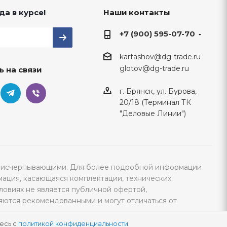
да в курсе!
Наши контакты
+7 (900) 595-07-70
kartashov@dg-trade.ru
glotov@dg-trade.ru
ь на связи
г. Брянск, ул. Бурова,
20/18 (Терминал ТК
"Деловые Линии")
тся исчерпывающими. Для более подробной информации
мация, касающаяся комплектации, технических
ловиях не является публичной офертой,
яются рекомендованными и могут отличаться от
есь с
политикой конфиденциальности
.