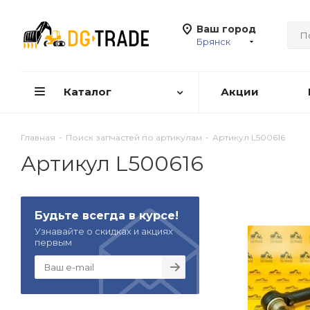
Ваш город
Брянск
Каталог
Акции
Главная
-
Поиск запчастей по артикулам
-
Артикул L500616
Артикул L500616
Будьте всегда в курсе!
Узнавайте о скидках и акциях
первым