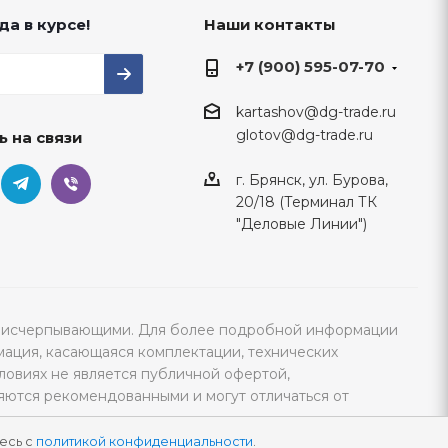
да в курсе!
Наши контакты
+7 (900) 595-07-70
kartashov@dg-trade.ru
glotov@dg-trade.ru
ь на связи
г. Брянск, ул. Бурова,
20/18 (Терминал ТК
"Деловые Линии")
тся исчерпывающими. Для более подробной информации
мация, касающаяся комплектации, технических
ловиях не является публичной офертой,
яются рекомендованными и могут отличаться от
есь с
политикой конфиденциальности
.