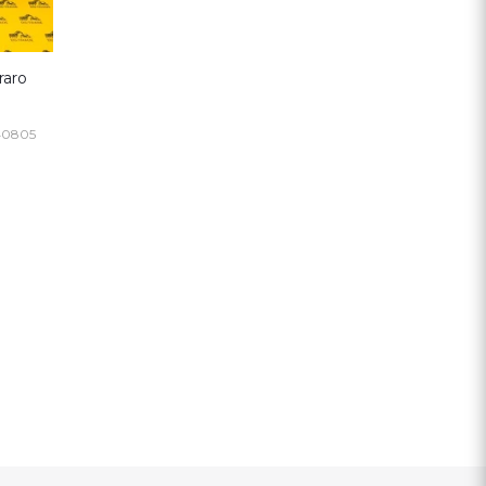
raro
40805