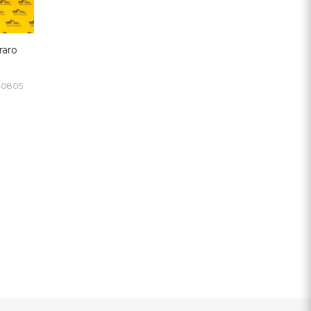
raro
40805