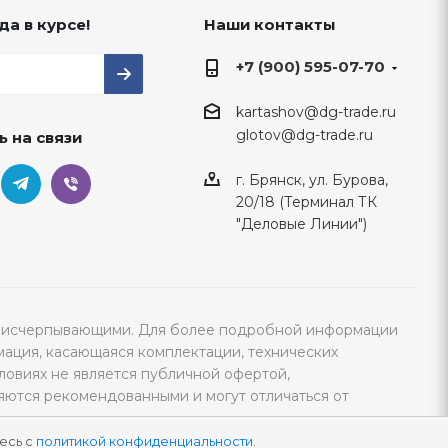
да в курсе!
Наши контакты
+7 (900) 595-07-70
kartashov@dg-trade.ru
glotov@dg-trade.ru
ь на связи
г. Брянск, ул. Бурова,
20/18 (Терминал ТК
"Деловые Линии")
тся исчерпывающими. Для более подробной информации
мация, касающаяся комплектации, технических
ловиях не является публичной офертой,
яются рекомендованными и могут отличаться от
есь с
политикой конфиденциальности
.