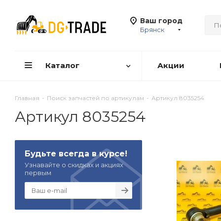
Ваш город
Брянск
Каталог
Акции
Главная
-
Поиск запчастей по артикулам
-
Артикул 8035254
Артикул 8035254
Будьте всегда в курсе!
Узнавайте о скидках и акциях
первым