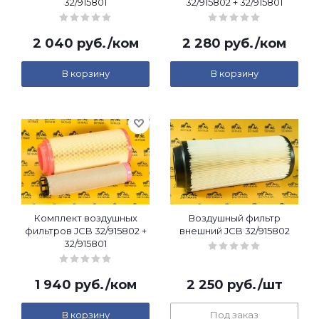
32/915801
32/915802 + 32/915801
2 040
руб.
/ком
2 280
руб.
/ком
В корзину
В корзину
Комплект воздушных
Воздушный фильтр
фильтров JCB 32/915802 +
внешний JCB 32/915802
32/915801
1 940
руб.
/ком
2 250
руб.
/шт
В корзину
Под заказ