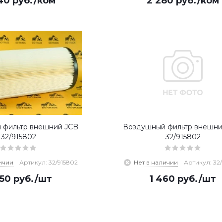
40
руб.
/ком
2 280
руб.
/ком
 фильтр внешний JCB
Воздушный фильтр внешни
32/915802
32/915802
ичии
Артикул: 32/915802
Нет в наличии
Артикул: 32
250
руб.
/шт
1 460
руб.
/шт