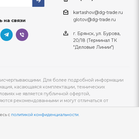
kartashov@dg-trade.ru
glotov@dg-trade.ru
ь на связи
г. Брянск, ул. Бурова,
20/18 (Терминал ТК
"Деловые Линии")
тся исчерпывающими. Для более подробной информации
мация, касающаяся комплектации, технических
ловиях не является публичной офертой,
яются рекомендованными и могут отличаться от
есь с
политикой конфиденциальности
.