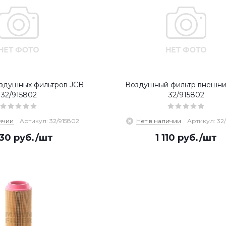
здушных фильтров JCB
Воздушный фильтр внешни
32/915802
32/915802
ичии
Артикул: 32/915802
Нет в наличии
Артикул: 32
930
руб.
/шт
1 110
руб.
/шт