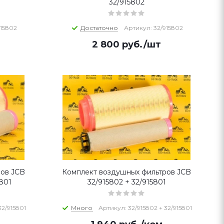
32/915802
915802
Достаточно
Артикул: 32/915802
2 800
руб.
/шт
ров JCB
Комплект воздушных фильтров JCB
5801
32/915802 + 32/915801
32/915801
Много
Артикул: 32/915802 + 32/915801