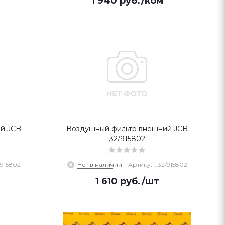
1 940
руб.
/ком
й JCB
Воздушный фильтр внешний JCB
32/915802
/915802
Нет в наличии
Артикул: 32/915802
1 610
руб.
/шт