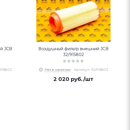
й JCB
Воздушный фильтр внешний JCB
32/915802
/915802
Нет в наличии
Артикул: 32/915802
2 020
руб.
/шт