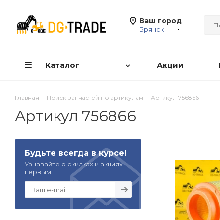
Ваш город
Брянск
Каталог
Акции
Главная
-
Поиск запчастей по артикулам
-
Артикул 756866
Артикул 756866
Будьте всегда в курсе!
Узнавайте о скидках и акциях
первым