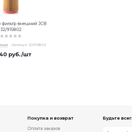
 фильтр внешний JCB
32/915802
ичии
Артикул: 32/915802
640
руб.
/шт
Покупка и возврат
Будьте всег
Оплата заказов