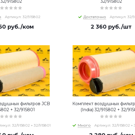
32/915802
32/915802
о
Артикул: 32/915802
Достаточно
Артикул: 32/
60
руб.
/ком
2 360
руб.
/шт
здушных фильтров JCB
Комплект воздушных фильт
5802 + 32/915801
(India) 32/915802 + 32/91
икул: 32/915802 + 32/915801
Много
Артикул: 32/915802 + 