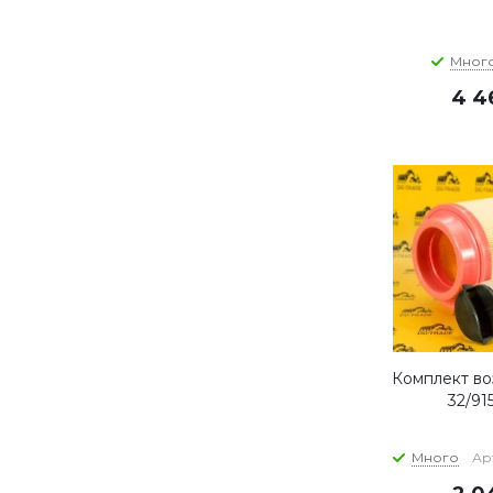
Мног
4 4
Комплект во
32/91
Много
Арт