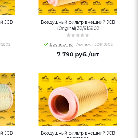
й JCB
Воздушный фильтр внешний JCB
(Original) 32/915802
915802
Достаточно
Артикул: 32/915802
7 790
руб.
/шт
й JCB
Воздушный фильтр внешний JCB