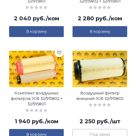
32/915801
32/915802 + 32/915801
2 040
руб.
/ком
2 280
руб.
/ком
В корзину
В корзину
Комплект воздушных
Воздушный фильтр
фильтров JCB 32/915802 +
внешний JCB 32/915802
32/915801
1 940
руб.
/ком
2 250
руб.
/шт
В корзину
Под заказ