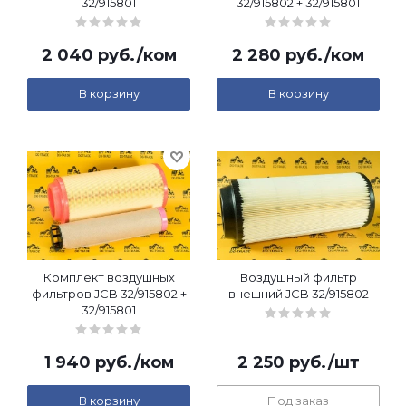
32/915801
32/915802 + 32/915801
2 040
руб.
/ком
2 280
руб.
/ком
В корзину
В корзину
Комплект воздушных
Воздушный фильтр
фильтров JCB 32/915802 +
внешний JCB 32/915802
32/915801
1 940
руб.
/ком
2 250
руб.
/шт
В корзину
Под заказ